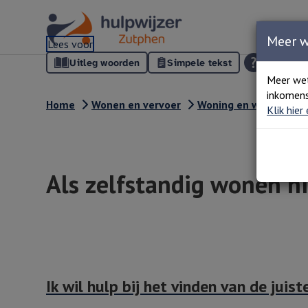
Meer 
Lees voor
Uitleg woorden
Simpele tekst
Meer we
inkomens
Home
Wonen en vervoer
Woning en woonvorm
Klik hier
Als zelfstandig wonen ni
Ik wil hulp bij het vinden van de juist