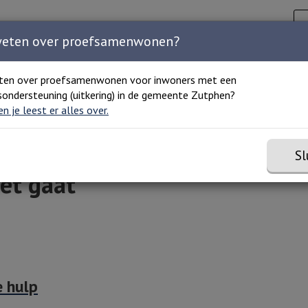
Zoeken
C
Zoeken 
Home
Agenda
Organisaties
Over ons
weten over proefsamenwonen?
ten over proefsamenwonen voor inwoners met een
ondersteuning (uitkering) in de gemeente Zutphen?
Als zelfstandig wonen niet gaat
 en je leest er alles over.
Sl
et gaat
e hulp