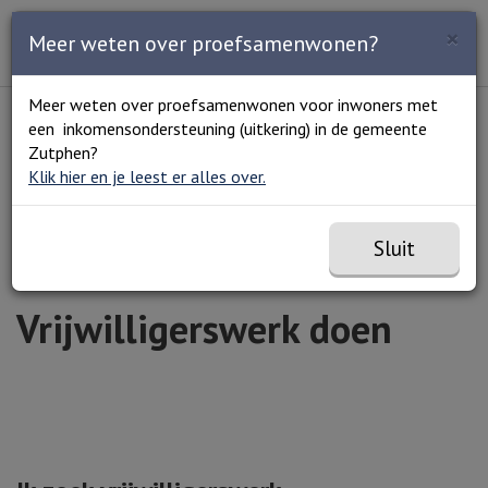
Zoeken
×
Open en sluit het
Open
Meer weten over proefsamenwonen?
Zoe
Menu
Lees voor
Uitleg woorden
Meer weten over proefsamenwonen voor inwoners met
Simpele tekst
een inkomensondersteuning (uitkering) in de gemeente
Home
Werken en leren
Vrijwilligerswerk
Zutphen?
Vrijwilligerswerk doen
Klik hier en je leest er alles over.
Sluit
Vrijwilligerswerk doen