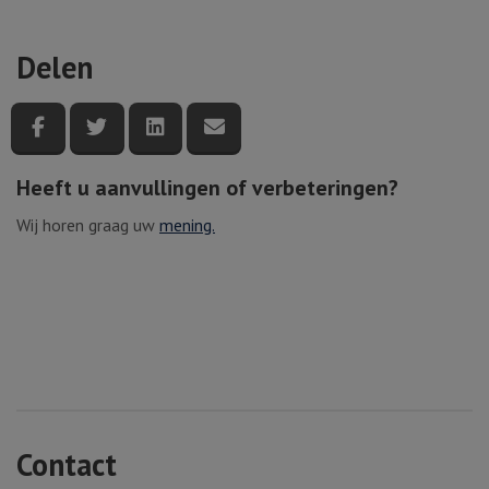
Delen
Deel deze pagina via Facebook
Deel deze pagina via Twitter
Deel deze pagina via LinkedIn
Deel deze pagina via e-mail
Heeft u aanvullingen of verbeteringen?
Wij horen graag uw
mening.
Contact