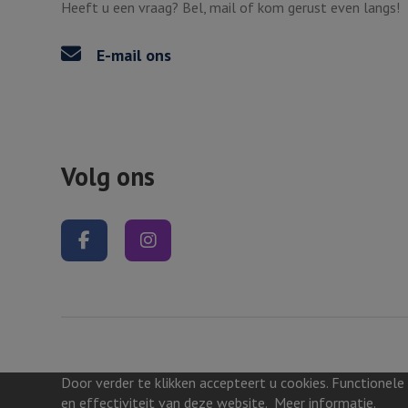
Heeft u een vraag? Bel, mail of kom gerust even langs!
E-mail ons
Volg ons
Volg ons op Facebook
Volg ons op Instagram
Door verder te klikken accepteert u cookies. Functionele
©2026, Zutphen
en effectiviteit van deze website.
Meer informatie
.