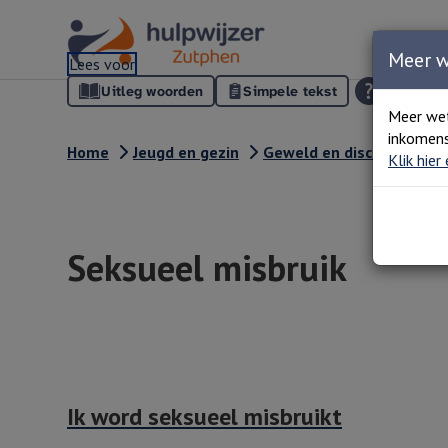
Meer 
Lees voor
Uitleg woorden
Simpele tekst
Meer we
inkomens
Home
Jeugd en gezin
Geweld en discriminatie
Klik hier
Seksueel misbruik
Ik word seksueel misbruikt