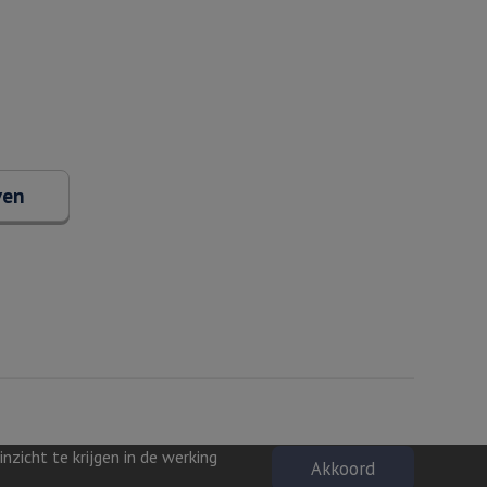
ven
zicht te krijgen in de werking
Akkoord
Privacyverklaring