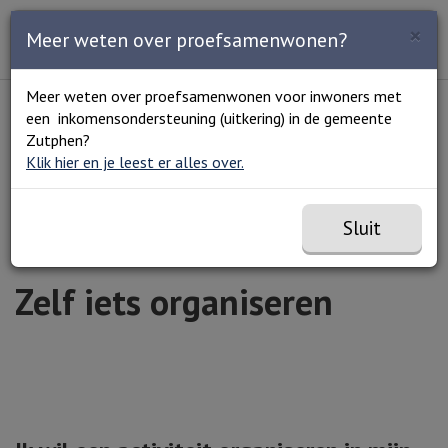
Zoeken
×
Open en sluit het
Open
Meer weten over proefsamenwonen?
Zoe
Menu
Lees voor
Uitleg woorden
Meer weten over proefsamenwonen voor inwoners met
Simpele tekst
een inkomensondersteuning (uitkering) in de gemeente
Home
Meedoen en meehelpen
Activiteiten
Zelf
Zutphen?
iets organiseren
Klik hier en je leest er alles over.
Sluit
Zelf iets organiseren