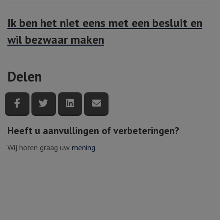
Ik ben het niet eens met een besluit en
wil bezwaar maken
Delen
Deel deze pagina via Facebook
Deel deze pagina via Twitter
Deel deze pagina via LinkedIn
Deel deze pagina via e-mail
Heeft u aanvullingen of verbeteringen?
Wij horen graag uw
mening.