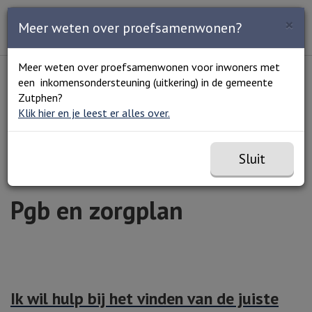
Zoeken
×
Open en sluit het
Open
Meer weten over proefsamenwonen?
Zoe
Menu
Lees voor
Uitleg woorden
Meer weten over proefsamenwonen voor inwoners met
Simpele tekst
een inkomensondersteuning (uitkering) in de gemeente
Home
Zorg en welzijn
Zorg regelen
Pgb en
Zutphen?
zorgplan
Klik hier en je leest er alles over.
Sluit
Pgb en zorgplan
Ik wil hulp bij het vinden van de juiste