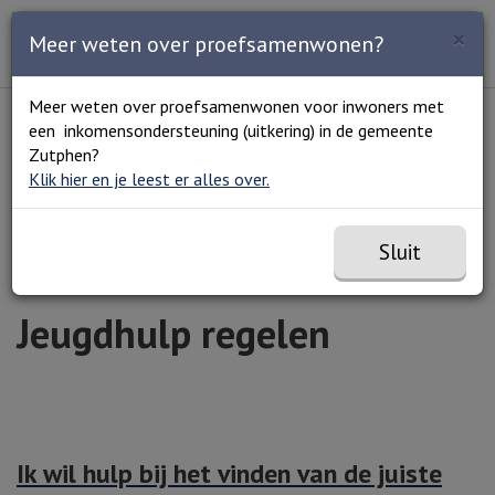
Zoeken
×
Open en sluit het
Open
Meer weten over proefsamenwonen?
Zoe
Menu
Lees voor
Uitleg woorden
Meer weten over proefsamenwonen voor inwoners met
Simpele tekst
een inkomensondersteuning (uitkering) in de gemeente
Home
Zorg en welzijn
Zorg regelen
Jeugdhulp
Zutphen?
regelen
Klik hier en je leest er alles over.
Sluit
Jeugdhulp regelen
Ik wil hulp bij het vinden van de juiste