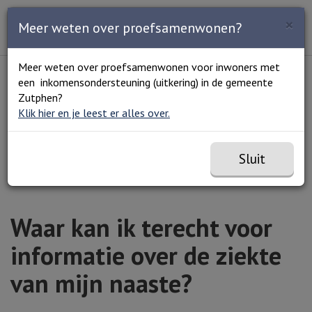
Zoeken
×
Open en sluit het
Open
Meer weten over proefsamenwonen?
Zoe
Menu
Lees voor
Uitleg woorden
Meer weten over proefsamenwonen voor inwoners met
Simpele tekst
een inkomensondersteuning (uitkering) in de gemeente
Home
Zorg en welzijn
Mantelzorg
Steun en
Zutphen?
advies voor mantelzorgers
Waar kan ik terecht voor
Klik hier en je leest er alles over.
informatie over de ziekte van mijn naaste?
Sluit
Waar kan ik terecht voor
informatie over de ziekte
van mijn naaste?