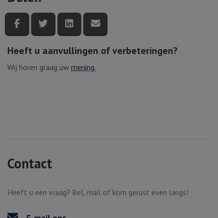
Deel deze pagina via Facebook
Deel deze pagina via Twitter
Deel deze pagina via LinkedIn
Deel deze pagina via e-mail
Heeft u aanvullingen of verbeteringen?
Wij horen graag uw
mening.
Contact
Heeft u een vraag? Bel, mail of kom gerust even langs!
E-mail ons