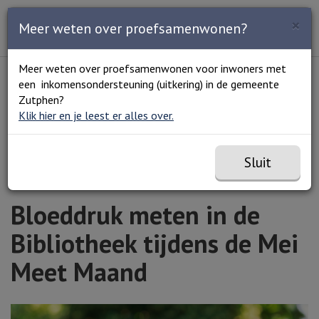
Zoeken
×
Open en sluit het
Open
Meer weten over proefsamenwonen?
Zoe
Menu
Lees voor
Uitleg woorden
Meer weten over proefsamenwonen voor inwoners met
Simpele tekst
een inkomensondersteuning (uitkering) in de gemeente
Home
Bloeddruk meten in de Bibliotheek tijdens de
Zutphen?
Mei Meet Maand
Klik hier en je leest er alles over.
Sluit
Bloeddruk meten in de
Bibliotheek tijdens de Mei
Meet Maand