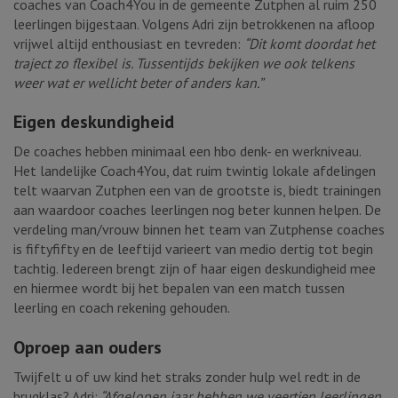
coaches van Coach4You in de gemeente Zutphen al ruim 250
leerlingen bijgestaan. Volgens Adri zijn betrokkenen na afloop
vrijwel altijd enthousiast en tevreden:
“Dit komt doordat het
traject zo flexibel is. Tussentijds bekijken we ook telkens
weer wat er wellicht beter of anders kan.”
Eigen deskundigheid
De coaches hebben minimaal een hbo denk- en werkniveau.
Het landelijke Coach4You, dat ruim twintig lokale afdelingen
telt waarvan Zutphen een van de grootste is, biedt trainingen
aan waardoor coaches leerlingen nog beter kunnen helpen. De
verdeling man/vrouw binnen het team van Zutphense coaches
is fiftyfifty en de leeftijd varieert van medio dertig tot begin
tachtig. Iedereen brengt zijn of haar eigen deskundigheid mee
en hiermee wordt bij het bepalen van een match tussen
leerling en coach rekening gehouden.
Oproep aan ouders
Twijfelt u of uw kind het straks zonder hulp wel redt in de
brugklas? Adri:
“Afgelopen jaar hebben we veertien leerlingen