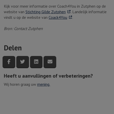
Kijk voor meer informatie over Coach4You in Zutphen op de
. Externe link
website van
Stichting Gilde Zutphen
. Landelijk informatie
. Externe link
vindt u op de website van
Coack4You
.
Bron: Contact Zutphen
Delen
Deel deze pagina via Facebook
Deel deze pagina via Twitter
Deel deze pagina via LinkedIn
Deel deze pagina via e-mail
Heeft u aanvullingen of verbeteringen?
Wij horen graag uw
mening.