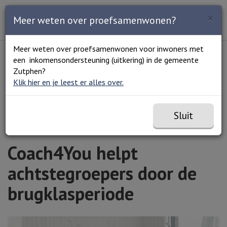
Zoeken
×
Open en sluit het
Open
Meer weten over proefsamenwonen?
Zoe
Menu
Lees voor
Uitleg woorden
Meer weten over proefsamenwonen voor inwoners met
Simpele tekst
een inkomensondersteuning (uitkering) in de gemeente
Home
Coach4You helpt achtstegroepers door de
Zutphen?
brugklasperiode
Klik hier en je leest er alles over.
Sluit
Coach4You helpt
achtstegroepers door de
brugklasperiode