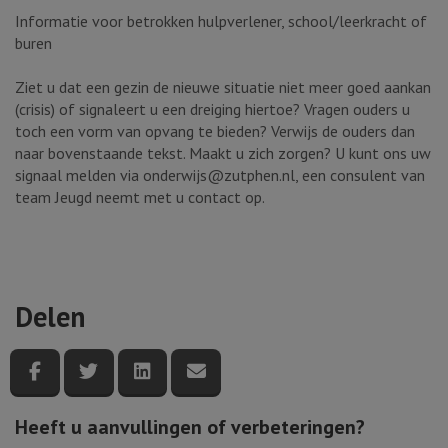
Informatie voor betrokken hulpverlener, school/leerkracht of
buren
Ziet u dat een gezin de nieuwe situatie niet meer goed aankan
(crisis) of signaleert u een dreiging hiertoe? Vragen ouders u
toch een vorm van opvang te bieden? Verwijs de ouders dan
naar bovenstaande tekst. Maakt u zich zorgen? U kunt ons uw
signaal melden via onderwijs@zutphen.nl, een consulent van
team Jeugd neemt met u contact op.
Delen
Deel deze pagina via Facebook
Deel deze pagina via Twitter
Deel deze pagina via LinkedIn
Deel deze pagina via e-mail
Heeft u aanvullingen of verbeteringen?