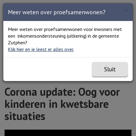
Zoeken
×
Open en sluit het
Open
Meer weten over proefsamenwonen?
Zoe
Menu
Lees voor
Uitleg woorden
Meer weten over proefsamenwonen voor inwoners met
Simpele tekst
een inkomensondersteuning (uitkering) in de gemeente
Home
Corona update: Oog voor kinderen in kwetsbare
Zutphen?
situaties
Klik hier en je leest er alles over.
Sluit
Corona update: Oog voor
kinderen in kwetsbare
situaties