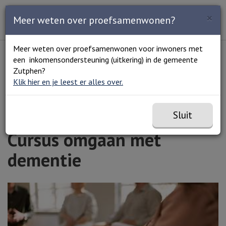
Zoeken
×
Open en sluit het
Open
Meer weten over proefsamenwonen?
Zoe
Menu
Lees voor
Uitleg woorden
Meer weten over proefsamenwonen voor inwoners met
Simpele tekst
een inkomensondersteuning (uitkering) in de gemeente
Home
Agenda
Cursus omgaan met dementie
Zutphen?
Klik hier en je leest er alles over.
Sluit
Cursus omgaan met
dementie