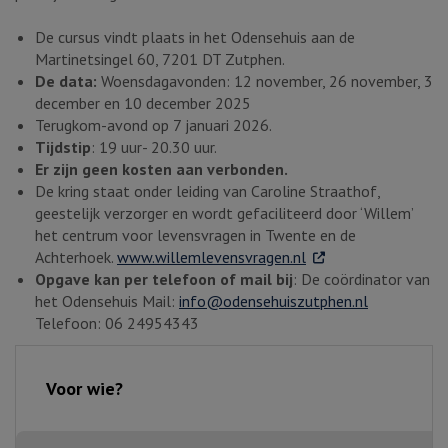
De cursus vindt plaats in het Odensehuis aan de
Martinetsingel 60, 7201 DT Zutphen.
De data:
Woensdagavonden: 12 november, 26 november, 3
december en 10 december 2025
Terugkom-avond op 7 januari 2026.
Tijdstip
: 19 uur- 20.30 uur.
Er zijn geen kosten aan verbonden.
De kring staat onder leiding van Caroline Straathof,
geestelijk verzorger en wordt gefaciliteerd door ‘Willem’
het centrum voor levensvragen in Twente en de
. Externe link
Achterhoek.
www.willemlevensvragen.nl
Opgave kan per telefoon of mail bij
: De coördinator van
het Odensehuis Mail:
info@odensehuiszutphen.nl
Telefoon: 06 24954343
Voor wie?