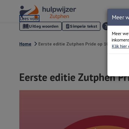
Meer 
Lees voor
Uitleg woorden
Simpele tekst
Meer we
inkomens
Home
Eerste editie Zutphen Pride op 10 juni
Klik hier
Eerste editie Zutphen Pr