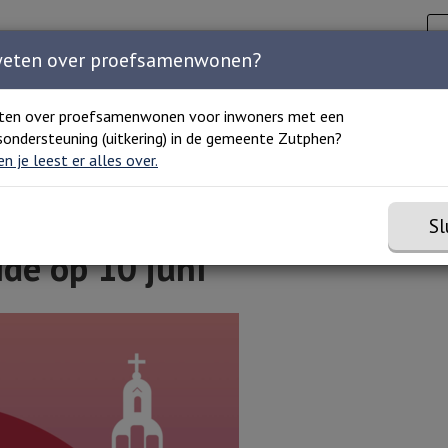
Zoeken
C
Zoeken 
Home
Agenda
Organisaties
Over ons
weten over proefsamenwonen?
ten over proefsamenwonen voor inwoners met een
ondersteuning (uitkering) in de gemeente Zutphen?
 en je leest er alles over.
Sl
ide op 10 juni