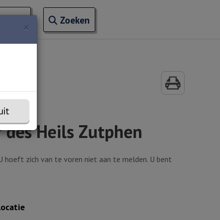
Open zoekveld
ontact
naar ingevoerde termen
Zoeken
×
uit
 des Heils Zutphen
 hoeft zich van te voren niet aan te melden. U bent
Locatie