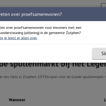
Zoeken
C
Zoeken 
Home
Agenda
Organisaties
Over ons
weten over proefsamenwonen?
ten over proefsamenwonen voor inwoners met een
ondersteuning (uitkering) in de gemeente Zutphen?
enmarkt bij het Leger des Heils Zutphen
 en je leest er alles over.
Sl
e spullenmarkt bij het Leger
er des Heils in Zutphen, EXTRA open voor de Goede spullenmarkt. U
Wanneer