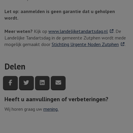
Let op: aanmelden is geen garantie dat u geholpen
wordt.
. Externe link
Meer weten?
Kijk op
www.landelijketandartsdag.nl
. De
Landelijke Tandartsdag in de gemeente Zutphen wordt mede
. Exter
mogelijk gemaakt door
Stichting Urgente Noden Zutphen
.
Delen
Deel deze pagina via Facebook
Deel deze pagina via Twitter
Deel deze pagina via LinkedIn
Deel deze pagina via e-mail
Heeft u aanvullingen of verbeteringen?
Wij horen graag uw
mening.