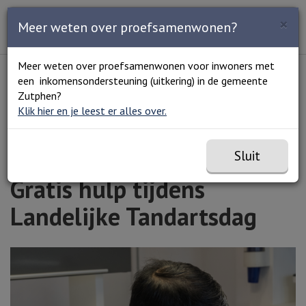
Zoeken
×
Open en sluit het
Open
Meer weten over proefsamenwonen?
Zoe
Menu
Lees voor
Uitleg woorden
Meer weten over proefsamenwonen voor inwoners met
Simpele tekst
een inkomensondersteuning (uitkering) in de gemeente
Home
Gratis hulp tijdens Landelijke Tandartsdag
Zutphen?
Klik hier en je leest er alles over.
Sluit
Gratis hulp tijdens
Landelijke Tandartsdag