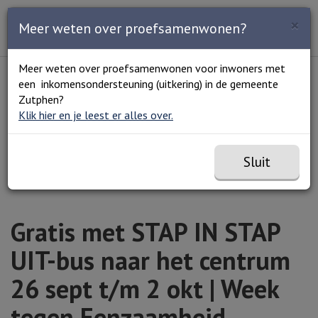
Zoeken
×
Open en sluit het
Open
Meer weten over proefsamenwonen?
Zoe
Menu
Lees voor
Uitleg woorden
Meer weten over proefsamenwonen voor inwoners met
Simpele tekst
een inkomensondersteuning (uitkering) in de gemeente
Home
Agenda
Gratis met STAP IN STAP UIT-bus
Zutphen?
naar het centrum 26 sept t/m 2 okt | Week tegen
Klik hier en je leest er alles over.
Eenzaamheid
Sluit
Gratis met STAP IN STAP
UIT-bus naar het centrum
26 sept t/m 2 okt | Week
tegen Eenzaamheid