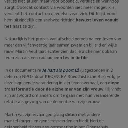
verlies niet alleen maar voor boosheid, verdriet en wanhoop
zorgt. Doordat contact via woorden niet meer mogelijk is,
verdiept het contact op gevoelsniveau zich. Dit blijkt voor
hem uiteindelijk een snelweg richting
bewust leven vanuit
het hart
te zijn.
Natuurlijk is het proces van afscheid nemen na een leven van
meer dan vijfenveertig jaar samen zwaar en bij tijd en wijle
rauw. Martin Veul laat echter zien dat je alzheimer ook kan
leren zien als een cadeau,
een les in liefde
.
. Externe link
In de documentaire
Je hart als poort
(uitgezonden in 2
delen op NPO2 door KRO/NCRV, Boeddhistische Blik) volg je
deze ingrijpende verandering in zijn levensverhaal, een
diepe
transformatie door de alzheimer van zijn vrouw
. Hij vindt
zijn antwoord om anders om te gaan met hun veranderende
relatie als gevolg van de dementie van zijn vrouw.
Martin wil zijn ervaringen graag
delen
met andere
mantelzorgers en geïnteresseerden en biedt hiertoe
gelegenheid tijdens een ontmoeting in het Odensehuis