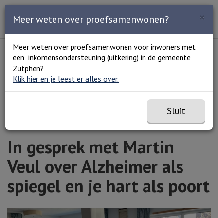
Zoeken
×
Open en sluit het
Open
Meer weten over proefsamenwonen?
Zoe
Menu
Lees voor
Uitleg woorden
Meer weten over proefsamenwonen voor inwoners met
Simpele tekst
een inkomensondersteuning (uitkering) in de gemeente
Home
In gesprek met Martin Veul over Alzheimer als
Zutphen?
spiegel en je hart als poort
Klik hier en je leest er alles over.
Sluit
In gesprek met Martin
Veul over Alzheimer als
spiegel en je hart als poort