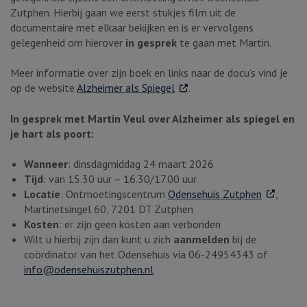
Zutphen. Hierbij gaan we eerst stukjes film uit de
documentaire met elkaar bekijken en is er vervolgens
gelegenheid om hierover
in gesprek
te gaan met Martin.
Meer informatie over zijn boek en links naar de docu’s vind je
. Externe link
op de website
Alzheimer als Spiegel
.
In gesprek met Martin Veul over Alzheimer als spiegel en
je hart als poort:
Wanneer
: dinsdagmiddag 24 maart 2026
Tijd
: van 15.30 uur – 16.30/17.00 uur
. Externe 
Locatie
: Ontmoetingscentrum
Odensehuis Zutphen
,
Martinetsingel 60, 7201 DT Zutphen
Kosten
: er zijn geen kosten aan verbonden
Wilt u hierbij zijn dan kunt u zich
aanmelden
bij de
coördinator van het Odensehuis via 06-24954343 of
info@odensehuiszutphen.nl