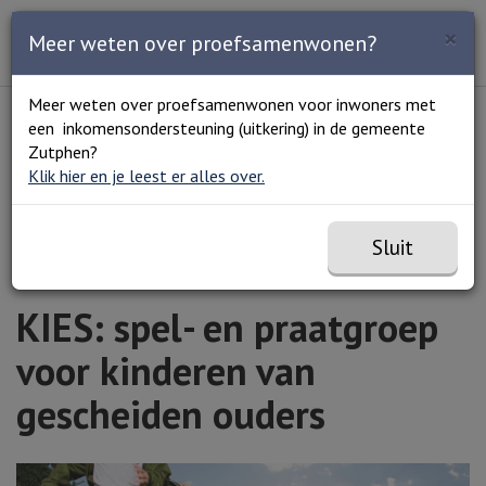
Zoeken
×
Open en sluit het
Open
Meer weten over proefsamenwonen?
Zoe
Menu
Lees voor
Uitleg woorden
Meer weten over proefsamenwonen voor inwoners met
Simpele tekst
een inkomensondersteuning (uitkering) in de gemeente
Home
Agenda
KIES: spel- en praatgroep voor
Zutphen?
kinderen van gescheiden ouders
Klik hier en je leest er alles over.
Sluit
KIES: spel- en praatgroep
voor kinderen van
gescheiden ouders