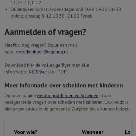
11,24-11,1-12
Ouderbijeenkomst: woensdagavond 30-9 19.30-20.30
online, dinsdag 8-12 19.30 -21.00 fysiek
Aanmelden of vragen?
Heeft u nog vragen? Stuur een mail
naar:
c.molkenboer@ggdnog.nl
.
Download hier de volledige flyer met alle
informatie:
KIESflyer
(juli-PDF)
Meer informatie over scheiden met kinderen
Op onze pagina
Relatieproblemen en Scheiden
staan
veelgestelde vragen over scheiden met kinderen. Ook vindt u
hier organisaties in de gemeente Zutphen die u kunnen helpen.
Voor wie?
Wanneer
Loca