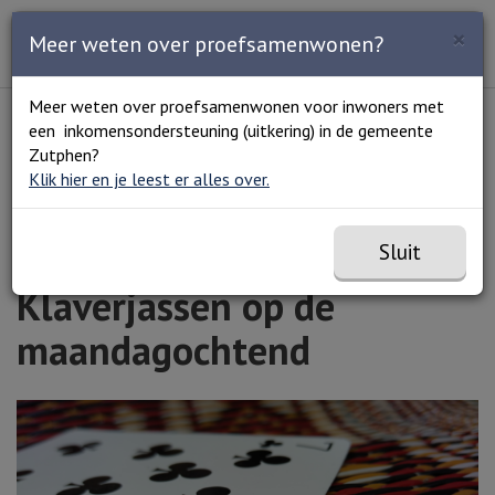
Zoeken
×
Open en sluit het
Open
Meer weten over proefsamenwonen?
Zoe
Menu
Lees voor
Uitleg woorden
Meer weten over proefsamenwonen voor inwoners met
Simpele tekst
een inkomensondersteuning (uitkering) in de gemeente
Home
Agenda
Klaverjassen op de maandagochtend
Zutphen?
Klik hier en je leest er alles over.
Sluit
Klaverjassen op de
maandagochtend