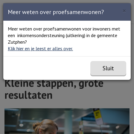
Zoeken
×
Open en sluit het
Open
Meer weten over proefsamenwonen?
Zoe
Menu
Lees voor
Uitleg woorden
Meer weten over proefsamenwonen voor inwoners met
Simpele tekst
een inkomensondersteuning (uitkering) in de gemeente
Home
Kleine stappen, grote resultaten
Zutphen?
Klik hier en je leest er alles over.
Sluit
Kleine stappen, grote
resultaten