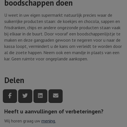
boodschappen doen
U weet in uw eigen supermarkt natuurlijk precies waar de
suikerrijke producten staan: de koekjes en chocola, sappen en
frisdranken, chips en andere ongezonde producten staan vaak
bij elkaar in de buurt. Door vooraf een boodschappenlijstje te
maken en deze gangpaden gewoon te negeren voor u naar de
kassa loopt, vermindert u de kans om verleidt te worden door
al die zoete happen. Neem ook een mandje in plaats van een
kar. Geen ruimte voor ongeplande aankopen.
Delen
Deel deze pagina via Facebook
Deel deze pagina via Twitter
Deel deze pagina via LinkedIn
Deel deze pagina via e-mail
Heeft u aanvullingen of verbeteringen?
Wij horen graag uw
mening.