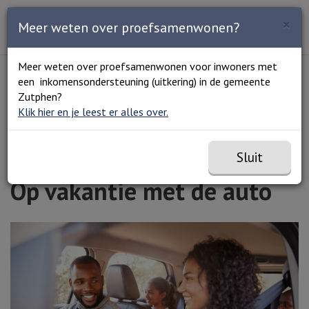
Zoeken
×
Open en sluit het
Open
Meer weten over proefsamenwonen?
Zoe
Menu
Lees voor
Uitleg woorden
Meer weten over proefsamenwonen voor inwoners met
Simpele tekst
een inkomensondersteuning (uitkering) in de gemeente
Home
Op vakantie met de auto
Zutphen?
Klik hier en je leest er alles over.
Sluit
Op vakantie met de auto