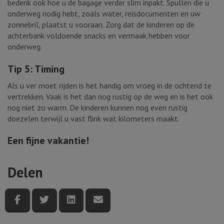
bedenk ook hoe u de bagage verder slim inpakt. Spullen die u
onderweg nodig hebt, zoals water, reisdocumenten en uw
zonnebril, plaatst u vooraan. Zorg dat de kinderen op de
achterbank voldoende snacks en vermaak hebben voor
onderweg.
Tip 5: Timing
Als u ver moet rijden is het handig om vroeg in de ochtend te
vertrekken. Vaak is het dan nog rustig op de weg en is het ook
nog niet zo warm. De kinderen kunnen nog even rustig
doezelen terwijl u vast flink wat kilometers maakt.
Een fijne vakantie!
Delen
Deel deze pagina via Facebook
Deel deze pagina via Twitter
Deel deze pagina via LinkedIn
Deel deze pagina via e-mail