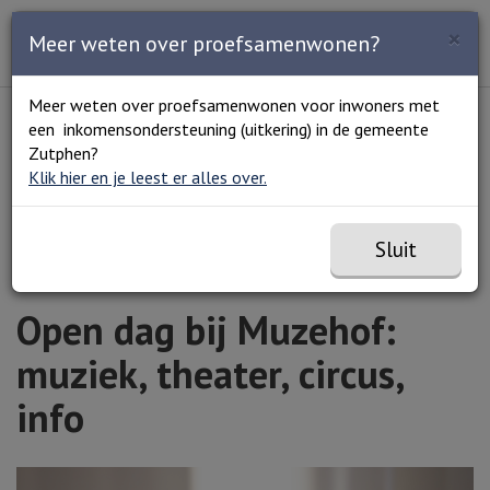
Zoeken
×
Open en sluit het
Open
Meer weten over proefsamenwonen?
Zoe
Menu
Lees voor
Uitleg woorden
Meer weten over proefsamenwonen voor inwoners met
Simpele tekst
een inkomensondersteuning (uitkering) in de gemeente
Home
Agenda
Open dag bij Muzehof: muziek,
Zutphen?
theater, circus, info
Klik hier en je leest er alles over.
Sluit
Open dag bij Muzehof:
muziek, theater, circus,
info