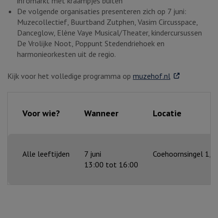
infomarkt met kraampjes buiten
De volgende organisaties presenteren zich op 7 juni:
Muzecollectief, Buurtband Zutphen, Vasim Circusspace,
Danceglow, Elène Vaye Musical/Theater, kindercursussen
De Vrolijke Noot, Poppunt Stedendriehoek en
harmonieorkesten uit de regio.
. Externe link
Kijk voor het volledige programma op
muzehof.nl
Voor wie?
Wanneer
Locatie
Alle leeftijden
7 juni
Coehoornsingel 1, 
13:00 tot 16:00