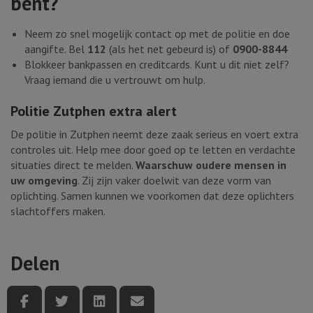
bent?
Neem zo snel mogelijk contact op met de politie en doe
aangifte. Bel
112
(als het net gebeurd is) of
0900-8844
Blokkeer bankpassen en creditcards. Kunt u dit niet zelf?
Vraag iemand die u vertrouwt om hulp.
Politie Zutphen extra alert
De politie in Zutphen neemt deze zaak serieus en voert extra
controles uit. Help mee door goed op te letten en verdachte
situaties direct te melden.
Waarschuw oudere mensen in
uw omgeving
. Zij zijn vaker doelwit van deze vorm van
oplichting. Samen kunnen we voorkomen dat deze oplichters
slachtoffers maken.
Delen
Deel deze pagina via Facebook
Deel deze pagina via Twitter
Deel deze pagina via LinkedIn
Deel deze pagina via e-mail