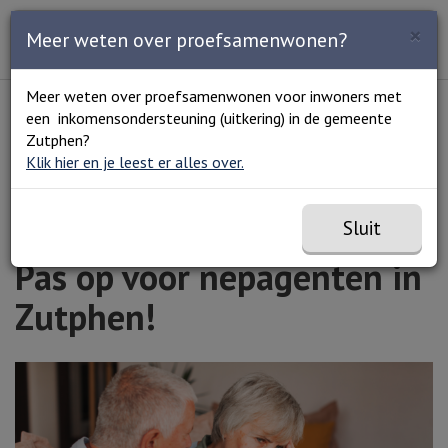
Zoeken
×
Open en sluit het
Open
Meer weten over proefsamenwonen?
Zoe
Menu
Lees voor
Uitleg woorden
Meer weten over proefsamenwonen voor inwoners met
Simpele tekst
een inkomensondersteuning (uitkering) in de gemeente
Home
Pas op voor nepagenten in Zutphen!
Zutphen?
Klik hier en je leest er alles over.
Sluit
Pas op voor nepagenten in
Zutphen!