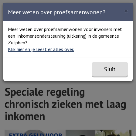
Zoeken
×
Open en sluit het
Open
Meer weten over proefsamenwonen?
Zoe
Menu
Lees voor
Uitleg woorden
Meer weten over proefsamenwonen voor inwoners met
Simpele tekst
een inkomensondersteuning (uitkering) in de gemeente
Home
Speciale regeling chronisch zieken met laag
Zutphen?
inkomen
Klik hier en je leest er alles over.
Sluit
Speciale regeling
chronisch zieken met laag
inkomen