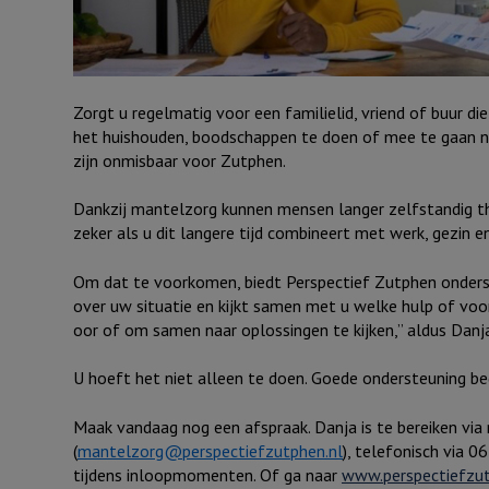
Zorgt u regelmatig voor een familielid, vriend of buur di
het huishouden, boodschappen te doen of mee te gaan n
zijn onmisbaar voor Zutphen.
Dankzij mantelzorg kunnen mensen langer zelfstandig thu
zeker als u dit langere tijd combineert met werk, gezin en
Om dat te voorkomen, biedt Perspectief Zutphen onders
over uw situatie en kijkt samen met u welke hulp of voorz
oor of om samen naar oplossingen te kijken,” aldus Danja
U hoeft het niet alleen te doen. Goede ondersteuning be
Maak vandaag nog een afspraak. Danja is te bereiken via 
(
mantelzorg@perspectiefzutphen.nl
)
, telefonisch via 0
tijdens inloopmomenten. Of ga naar
www.perspectiefzut