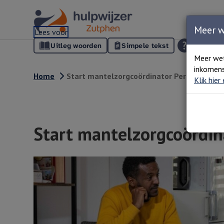
Meer 
Lees voor
Uitleg woorden
Simpele tekst
Meer we
inkomens
Home
Start mantelzorgcoördinator Perspectief
Klik hier
Start mantelzorgcoördin