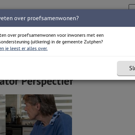
Zoeken
C
Zoeken 
Home
Agenda
Organisaties
Over ons
weten over proefsamenwonen?
ten over proefsamenwonen voor inwoners met een
ondersteuning (uitkering) in de gemeente Zutphen?
 en je leest er alles over.
Sl
ator Perspectief