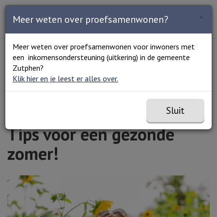
Zoeken
×
Open en sluit het
Open
Meer weten over proefsamenwonen?
Zoe
Menu
Lees voor
Uitleg woorden
Meer weten over proefsamenwonen voor inwoners met
Simpele tekst
een inkomensondersteuning (uitkering) in de gemeente
Home
Tips voor een gezonde zomer!
Zutphen?
Klik hier en je leest er alles over.
Sluit
Tips voor een gezonde
zomer!