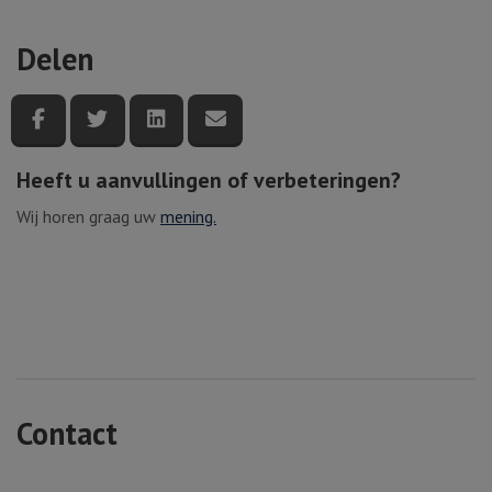
Delen
Deel deze pagina via Facebook
Deel deze pagina via Twitter
Deel deze pagina via LinkedIn
Deel deze pagina via e-mail
Heeft u aanvullingen of verbeteringen?
Wij horen graag uw
mening.
Contact