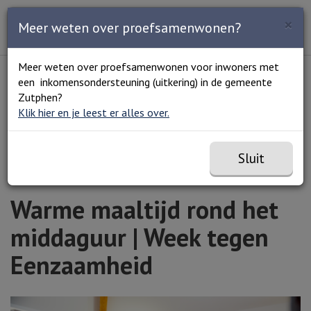
Zoeken
×
Open en sluit het
Open
Meer weten over proefsamenwonen?
Zoe
Menu
Lees voor
Uitleg woorden
Meer weten over proefsamenwonen voor inwoners met
Simpele tekst
een inkomensondersteuning (uitkering) in de gemeente
Home
Agenda
Warme maaltijd rond het middaguur |
Zutphen?
Week tegen Eenzaamheid
Klik hier en je leest er alles over.
Sluit
Warme maaltijd rond het
middaguur | Week tegen
Eenzaamheid