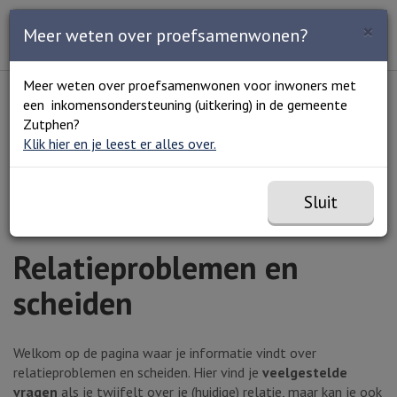
Zoeken
×
Open en sluit het
Open
Meer weten over proefsamenwonen?
Zoe
Menu
Lees voor
Uitleg woorden
Meer weten over proefsamenwonen voor inwoners met
Simpele tekst
een inkomensondersteuning (uitkering) in de gemeente
Home
Jeugd en gezin
Ouderschap
Zutphen?
Relatieproblemen en scheiden
Klik hier en je leest er alles over.
Sluit
Relatieproblemen en
scheiden
Welkom op de pagina waar je informatie vindt over
relatieproblemen en scheiden. Hier vind je
veelgestelde
vragen
als je twijfelt over je (huidige) relatie, maar kan je ook